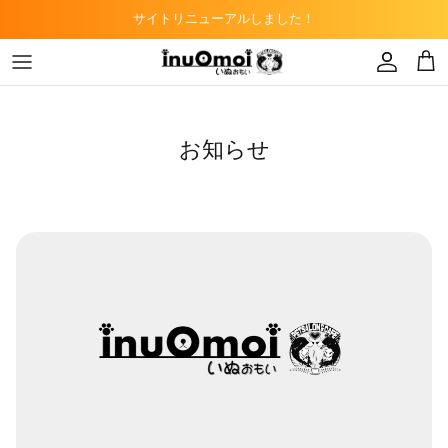
Skip
サイトリニューアルしました！
to
content
トリミングサロン
ドッグフード
子猫
カフェ
キャットフード
お知らせ
ペットショップ
デンタルケア
知多半島DAO事業
小動物用フード
爬虫類用フード