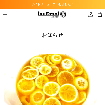
Skip
サイトリニューアルしました！
to
content
トリミングサロン
ドッグフード
子猫
カフェ
キャットフード
お知らせ
ペットショップ
デンタルケア
知多半島DAO事業
小動物用フード
爬虫類用フード