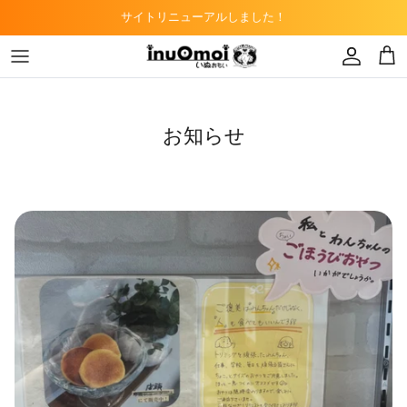
Skip
サイトリニューアルしました！
to
content
トリミングサロン
ドッグフード
子猫
カフェ
キャットフード
お知らせ
ペットショップ
デンタルケア
知多半島DAO事業
小動物用フード
爬虫類用フード