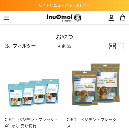
Skip
サイトリニューアルしました！
to
content
トリミングサロン
ドッグフード
子猫
おやつ
カフェ
キャットフード
フィルター
4 商品
ペットショップ
デンタルケア
知多半島DAO事業
小動物用フード
爬虫類用フード
C.E.T ベジデントフレッシュ
C.E.T ベジデントフレック
¥0
売り切れ
ス
から