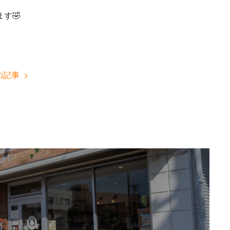
す🤣
の記事