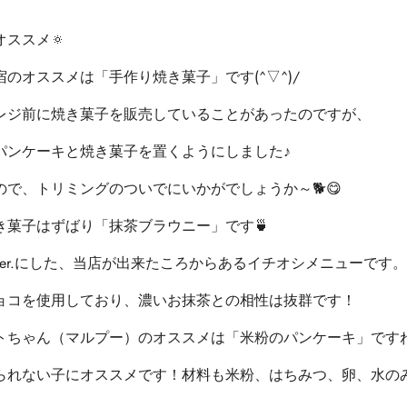
ススメ🔅
のオススメは「手作り焼き菓子」です(^▽^)/
レジ前に焼き菓子を販売していることがあったのですが、
パンケーキと焼き菓子を置くようにしました♪
で、トリミングのついでにいかがでしょうか～🐕😋
き菓子はずばり「抹茶ブラウニー」です🍵
er.にした、当店が出来たころからあるイチオシメニューです。
ョコを使用しており、濃いお抹茶との相性は抜群です！
ちゃん（マルプー）のオススメは「米粉のパンケーキ」ですね(*
られない子にオススメです！材料も米粉、はちみつ、卵、水の