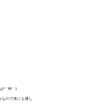
 ´艸｀)
みなので体にも優し