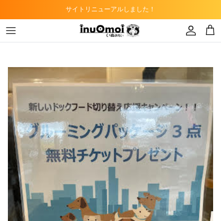
Skip
サイトリニューアルしました！
to
content
トリミングサロン
ドッグフード
子猫
カフェ
キャットフード
ペットショップ
デンタルケア
知多半島DAO事業
小動物用フード
爬虫類用フード